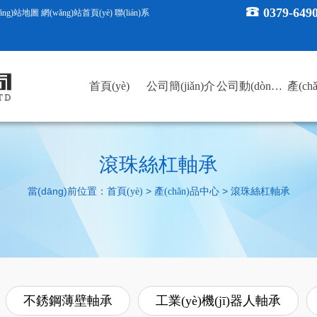
0379-649
ǎng)站地圖
網(wǎng)站首頁(yè)
聯(lián)系
首頁(yè)
公司簡(jiǎn)介
公司動(dòng)態(tài)
滾珠絲杠軸承
當(dāng)前位置：
>
>
首頁(yè)
產(chǎn)品中心
滾珠絲杠軸承
不銹鋼薄壁軸承
工業(yè)機(jī)器人軸承