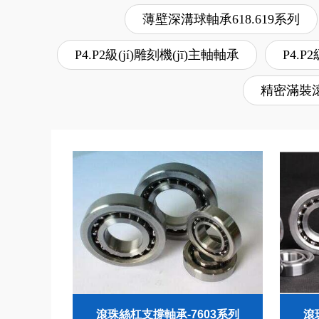
薄壁深溝球軸承618.619系列
P4.P2級(jí)雕刻機(jī)主軸軸承
P4.P
精密滿裝
滾珠絲杠支撐軸承-7603系列
滾