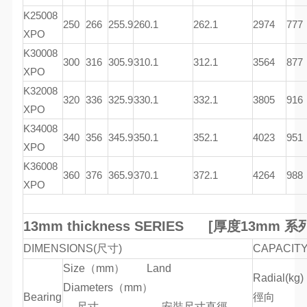
K25008
250
266
255.9
260.1
262.1
2974
777
XPO
K30008
300
316
305.9
310.1
312.1
3564
877
XPO
K32008
320
336
325.9
330.1
332.1
3805
916
XPO
K34008
340
356
345.9
350.1
352.1
4023
951
XPO
K36008
360
376
365.9
370.1
372.1
4264
988
XPO
13mm thickness SERIES [
厚度
13mm 系
DIMENSIONS(尺寸)
CAPACI
Size（mm） Land
Radial(kg
Diameters（mm）
Bearing
徑
尺寸 安裝尺寸直徑