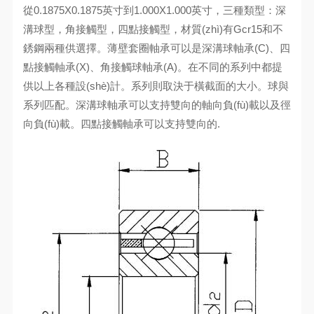
從0.1875X0.1875英寸到1.000X1.000英寸，三種類型：深
溝球型，角接觸型，四點接觸型，材質(zhì)有Gcr15和不
銹鋼兩種供選擇。薄壁套圈軸承可以是深溝球軸承(C)、四
點接觸軸承(X)、角接觸球軸承(A)。在不同的系列中都提
供以上各種設(shè)計。系列則取決于橫截面的大小。球與
系列匹配。深溝球軸承可以支持雙向的軸向負(fù)載以及徑
向負(fù)載。四點接觸軸承可以支持雙向的.