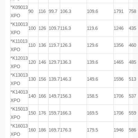
*K09013
90
116
99.7
106.3
109.6
1791
758
XPO
*K10013
100
126
109.7
116.3
119.6
1246
435
XPO
*K11013
110
136
119.7
126.3
129.6
1356
460
XPO
*K12013
120
146
129.7
136.3
139.6
1465
485
XPO
*K13013
130
156
139.7
146.3
149.6
1596
513
XPO
*K14013
140
166
149.7
156.3
158.5
1706
537
XPO
*K15013
150
176
159.7
166.3
169.5
1706
559
XPO
*K16013
160
186
169.7
176.3
179.5
1946
586
XPO