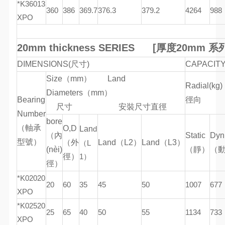
*K36013
360
386
369.7
376.3
379.2
4264
988
XPO
20mm thickness SERIES [
厚度
20mm 系
DIMENSIONS(尺寸)
CAPACI
Size（mm） Land
Radial(kg
Diameters（mm）
Bearing
徑
尺寸 安裝尺寸直徑
Number
bore
（軸承
O,D
Lan
d
（內
Static
Dyn
型號）
（外
Land（L2）
Land（L3）
（L
(nèi)
（靜）
（
徑）
1）
徑）
*K02020
20
60
35
45
50
1007
677
XPO
*K02520
25
65
40
50
55
1134
733
XPO