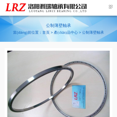
公制薄壁軸承
當(dāng)前位置：
>
>
首頁
產(chǎn)品中心
公制薄壁軸承