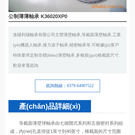
公制薄薄軸承 K36020XP0
洛陽利瑞軸承有限公司主營薄壁軸承,等截面薄壁軸承,工業
(yè)機器人軸承,推力滾子軸承,精密軸承等,可根據(jù)客戶
特殊要求定制非標(biāo)薄壁軸承,多種規(guī)格截面尺寸.
歡迎來電咨詢
咨詢熱線：0379-64907522
產(chǎn)品詳細(xì)
等截面薄壁球軸承由七個開式系列和五個密封系列組
成，內(nèi)孔直徑從1英寸到40英寸，橫截面的尺寸范圍