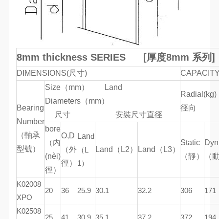
8mm thickness SERIES [
厚度
8mm 系列]
DIMENSIONS(尺寸)
CAPACI
Size（mm） Land
Radial(kg
Diameters（mm）
Bearing
徑
尺寸 安裝尺寸直徑
Number
bore
（軸承
O,D
Lan
d
（內
Static
Dyn
型號）
（外
Land（L2）
Land（L3）
（L
(nèi)
（靜）
（
徑）
1）
徑）
K02008
20
36
25.9
30.1
32.2
306
171
XPO
K02508
25
41
30.9
35.1
37.2
372
194