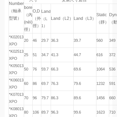
Number
bore
（軸承
O,D
Lan
d
（內
Static
Dyn
型號）
（外
Land（L2）
Land（L3）
（L
(nèi)
（靜）
（
徑）
1）
徑）
*K02013
20
46
29.7
36.3
39.7
560
349
XPO
*K02513
25
51
34.7
41.3
44.7
616
372
XPO
*K05013
50
76
59.7
66.3
69.6
1064
536
XPO
*K06013
60
86
69.7
76.3
79.6
1232
591
XPO
*K07013
70
96
79.7
86.3
89.6
1456
660
XPO
*K08013
80
106
89.7
96.3
99.6
1623
710
XPO