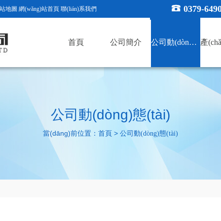
0379-649
g)站地圖
網(wǎng)站首頁
聯(lián)系我們
首頁
公司簡介
公司動(dòng)態(tài)
公司動(dòng)態(tài)
當(dāng)前位置：
>
首頁
公司動(dòng)態(tài)