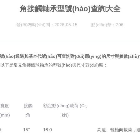
角接觸軸承型號(hào)查詢大全
發(fā)布時(shí)間：2026-05-15
點(diǎn)擊：206
hào)通過其基本代號(hào)可查詢對(duì)應(yīng)的尺寸與參數(shù)
計(jì)。以下是常見角接觸球軸承的型號(hào)與尺寸對(duì)照：
寬度
接觸
額定動(dòng)載荷 (Cr,
(mm)
角
kN)
5
15°
18.0
高速、輕軸向載荷