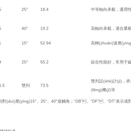
5
25°
18.4
中等軸向承載，通用性強(q
5
40°
19.2
高軸向承載，適合重
1
15°
52.94
高轉(zhuǎn)速應(yīng)
9
25°
55.2
綜合性能好，常用于齒輪
雙列設(shè)計(jì)，
6.5
雙列
73.5
(fēng)機(jī)等
uì)應(yīng)15°、25°、40°接觸角；“DB”、“DF”、“DT”表示成對(