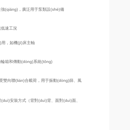
iáng)，廣泛用于泵類設(shè)備
載低速工況
用，如機(jī)床主軸
箱和傳動(dòng)系統(tǒng)
承受雙向聯(lián)合載荷，用于振動(dòng)篩、風
duì)安裝方式（背對(duì)背、面對(duì)面、