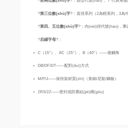
?
前兩位數(shù)字
?：類型代號(hào)，“7”代表角接觸
?
第三位數(shù)字
?：直徑系列（2為輕系列，3為中系列
?
第四、五位數(shù)字
?：內(nèi)徑代號(hào)，乘以
?
后綴字母
?：
C（15°）、AC（25°）、B（40°）——接觸角
DB/DF/DT——配對(duì)方式
M/P/J——保持架材質(zhì)（黃銅/尼龍/鋼板）
2RS/2Z——密封或防塵結(jié)構(gòu)