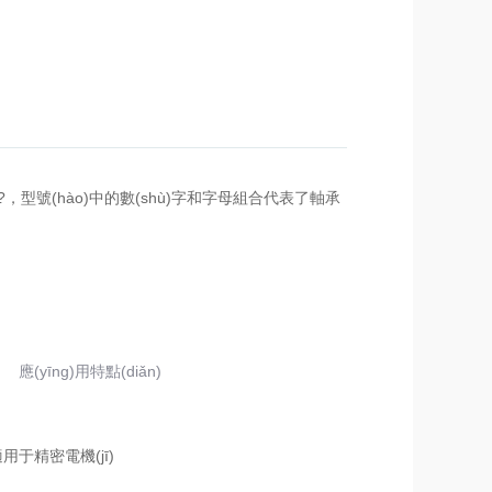
?，型號(hào)中的數(shù)字和字母組合代表了軸承
應(yīng)用特點(diǎn)
，適用于精密電機(jī)