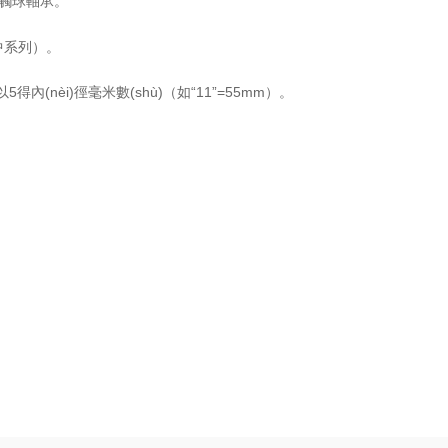
球軸承。
）。
5得內(nèi)徑毫米數(shù)（如“11”=55mm）。